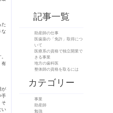
記事一覧
るた
さな
助産師の仕事
医歯薬の「免許」取得につ
いて
医療系の資格で独立開業で
す。
きる事業
。有
地方の歯科医
整体師の資格を取るには
カテゴリー
用が
や手
事業
。そ
助産師
ない
勉強